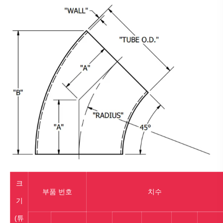
크
부품 번호
치수
기
(튜