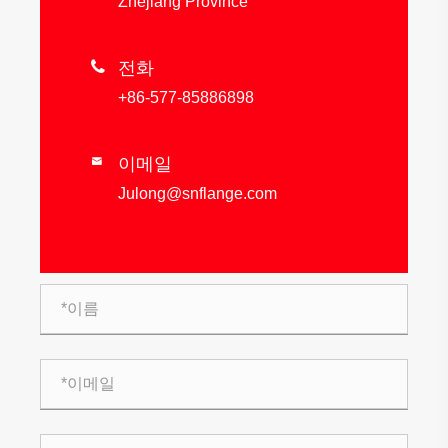
Zhejiang Province

전화
+86-577-85886898
이메일

Julong@snflange.com