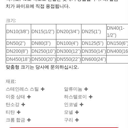
치가 파이프에 직접 용접됩니다.
크기:
DN40(1-
DN10(3/8")
DN15(1/2")
DN20(3/4")
DN25(1")
1/2")
DN50(2")
DN80(3")
DN100(4")
DN125(5")
DN150(6"
DN200(8")
DN250(10")
DN300(12")
DN350(14")
DN400(16
DN450(18")
DN500(20")
DN550(22")
DN600(24")
맞춤형 크기는 당사에 문의하십시오.
재료:
스테인레스 스틸
알류미늄
이중 상태
하스텔로이
탄소강
인코넬
티탄
모넬
크롬 합금
구리