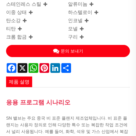
스테인레스 스틸
알류미늄
이중 상태
하스텔로이
탄소강
인코넬
티탄
모넬
크롬 합금
구리
문의 보내기
Facebook
X
WhatsApp
Pinterest
LinkedIn
Share
제품 설명
응용 프로그램 시나리오
SN 밸브는 주요 중국 비 표준 플랜지 제조업체입니다. 비 표준 플
랜지는 사용자 정의로 인해 다양한 특수 또는 복잡한 작업 조건에
서 널리 사용됩니다. 예를 들어, 화학, 석유 및 가스 산업에서 복잡