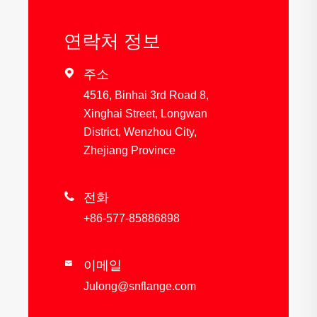
연락처 정보

주소
4516, Binhai 3rd Road 8,
Xinghai Street, Longwan
District, Wenzhou City,
Zhejiang Province

전화
+86-577-85886898
이메일

Julong@snflange.com