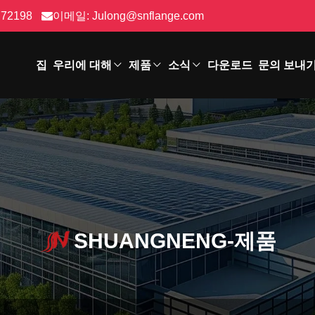
772198
이메일:
Julong@snflange.com
집
우리에 대해
제품
소식
다운로드
문의 보내
SHUANGNENG-제품