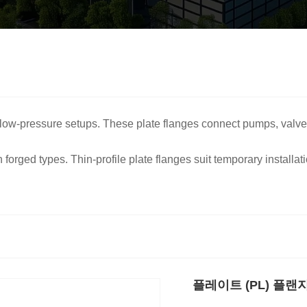
r low-pressure setups. These plate flanges connect pumps, valve
 forged types. Thin-profile plate flanges suit temporary installa
플레이트 (PL) 플랜