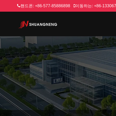
핸드폰:
+86-577-85886898
이동하는:
+86-13306