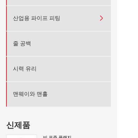

산업용 파이프 피팅
줄 공백
시력 유리
맨웨이와 맨홀
신제품
비 표준 플랜지