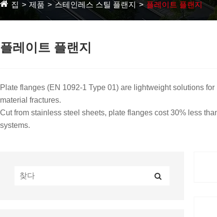
집
제품
스테인레스 스틸 플랜지
플레이트 플랜지
플레이트 플랜지
Plate flanges (EN 1092-1 Type 01) are lightweight solutions fo
material fractures.
Cut from stainless steel sheets, plate flanges cost 30% less than
systems.