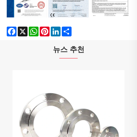
Facebook
X
WhatsApp
Pinterest
LinkedIn
Share
뉴스 추천