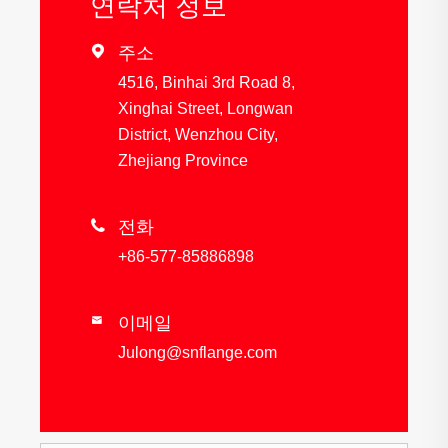
연락처 정보

주소
4516, Binhai 3rd Road 8,
Xinghai Street, Longwan
District, Wenzhou City,
Zhejiang Province

전화
+86-577-85886898
이메일

Julong@snflange.com