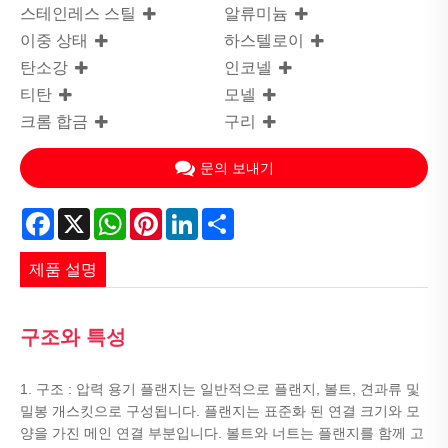
스테인레스 스틸
알류미늄
이중 상태
하스텔로이
탄소강
인코넬
티탄
모넬
크롬 합금
구리
문의 보내기
Facebook
X
WhatsApp
Pinterest
LinkedIn
Share
제품 설명
구조와 특성
1. 구조 : 압력 용기 플랜지는 일반적으로 플랜지, 볼트, 견과류 및
밀봉 개스킷으로 구성됩니다. 플랜지는 표준화 된 연결 크기와 모
양을 가진 메인 연결 부분입니다. 볼트와 너트는 플랜지를 함께 고