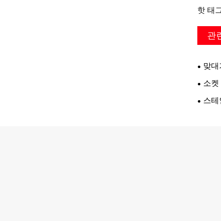
핫 태그
관
맞대
소켓
스테