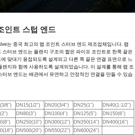
조인트 스텁 엔드
Valve는 중국 최고의 랩 조인트 스터브 엔드 제조업체입니다. 랩
 스터브 엔드는 플랜지 구조의 짧은 파이프 조인트로 한쪽 끝은
에 맞대기 용접되도록 설계되고 다른 쪽 끝은 연결 표면으로 느
플랜지와 함께 사용하도록 설계되었습니다. 이 설계를 통해 랩 조
스터브 엔드는 배관에서 유연하고 안정적인 연결을 만들 수 있습
3/8")
DN15(1/2")
DN20(3/4")
DN25(1")
DN40(1-1/2")
2")
DN80(3")
DN100(4")
DN125(5")
DN150(6")
(8")
DN250(10")
DN300(12")
DN350(14")
DN400(16")
0(18")
DN500(20")
DN550(22")
DN600(24")