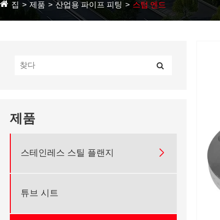
집
제품
산업용 파이프 피팅
스텁 엔드
제품

스테인레스 스틸 플랜지
튜브 시트