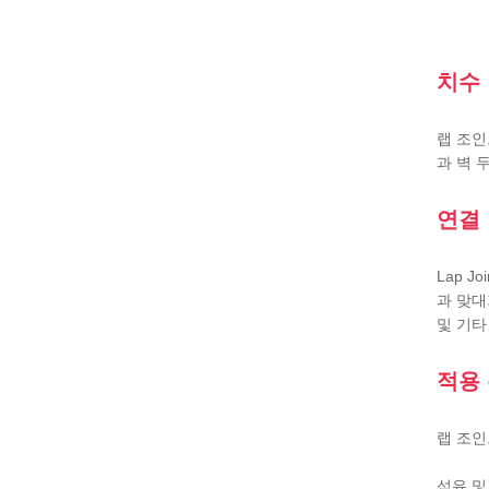
치수 
랩 조인
과 벽 
연결
Lap J
과 맞대
및 기타
적용
랩 조인
석유 및