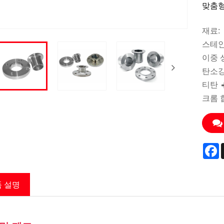
맞춤형
재료:
스테인
이중 
탄소
티탄
크롬 
F
 설명