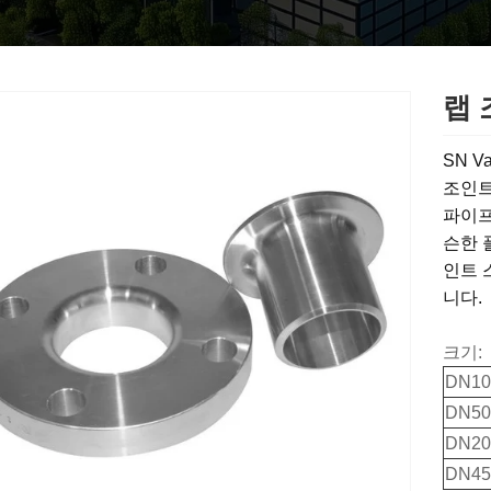
랩 
SN 
조인트
파이프
슨한 
인트 
니다.
크기:
DN10(
DN50(
DN200
DN45