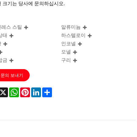
 크기는 당사에 문의하십시오.
레스 스틸
알류미늄
상태
하스텔로이
강
인코넬
모넬
합금
구리
문의 보내기
acebook
X
WhatsApp
Pinterest
LinkedIn
Share