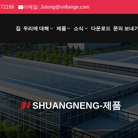
772198
이메일:
Julong@snflange.com
집
우리에 대해
제품
소식
다운로드
문의 보내
SHUANGNENG-제품