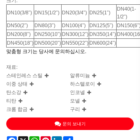
크기:
DN40(1-
DN10(3/8")
DN15(1/2")
DN20(3/4")
DN25(1")
1/2")
DN50(2")
DN80(3")
DN100(4")
DN125(5")
DN150(6"
DN200(8")
DN250(10")
DN300(12")
DN350(14")
DN400(16
DN450(18")
DN500(20")
DN550(22")
DN600(24")
맞춤형 크기는 당사에 문의하십시오.
재료:
스테인레스 스틸
알류미늄
이중 상태
하스텔로이
탄소강
인코넬
티탄
모넬
크롬 합금
구리
문의 보내기
Facebook
X
WhatsApp
Pinterest
LinkedIn
Share