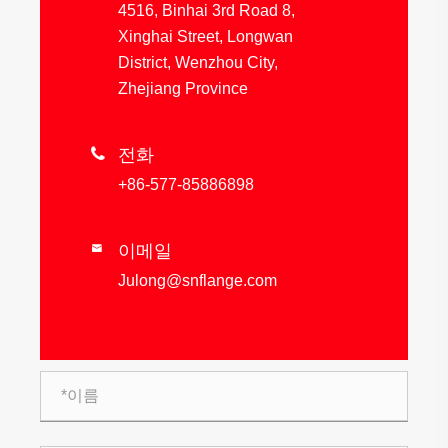
4516, Binhai 3rd Road 8,
Xinghai Street, Longwan
District, Wenzhou City,
Zhejiang Province

전화
+86-577-85886898
이메일

Julong@snflange.com